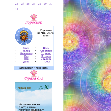
24
25
26
27
28
29
30
31
Гороскоп
Гороскоп
на Чтв, 06 Авг,
2026г
Овен
Весы
Телец
Скорпион
Близнецы
Стрелец
Рак
Козерог
Лев
Водолей
Дева
Рыбы
астрология и гороскопы
Фраза дня