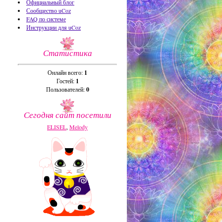
Официальный блог
Сообщество uCoz
FAQ по системе
Инструкции для uCoz
Статистика
Онлайн всего:
1
Гостей:
1
Пользователей:
0
Сегодня сайт посетили
ELISEL
,
Melody