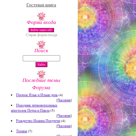
Гостевая книга
Форма входа
Войти через uID
Старая форма входа
Поиск
Последние темы
Форума
Пророк Илья и Ильин день
(4)
[
Часовня
]
Праздник первоверховных
апостолов Петра и Павла
(5)
[
Часовня
]
Рождество Иоанна Предтечи
(4)
[
Часовня
]
Троица
(7)