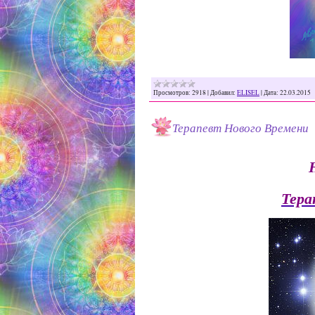
Просмотров:
2918
|
Добавил:
ELISEL
|
Дата:
22.03.2015
Терапевт Нового Времени
Тера