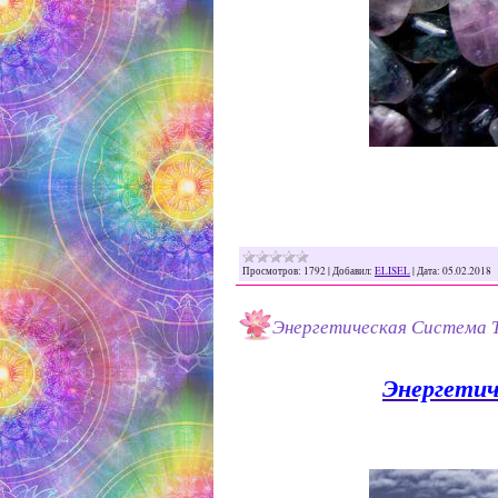
Просмотров:
1792
|
Добавил:
ELISEL
|
Дата:
05.02.2018
Энергетическая Система Те
Энергетич