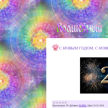
Главная
|
Регистрация
|
Вход
С НОВЫМ ГОДОМ, С НОВ
Просмотров:
59
|
Добавил:
ELISEL
|
Дата:
01.01.2026