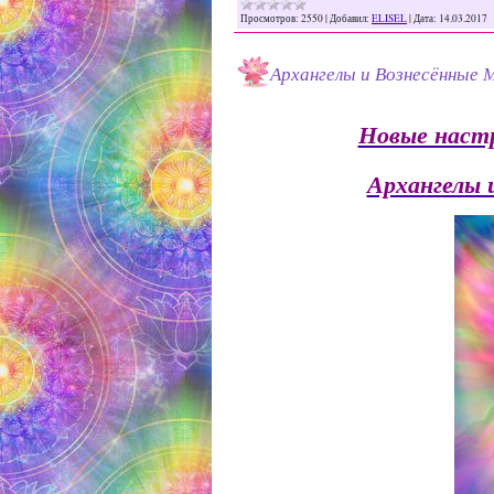
Просмотров:
2550
|
Добавил:
ELISEL
|
Дата:
14.03.2017
Архангелы и Вознесённые 
Новые настр
Архангелы 