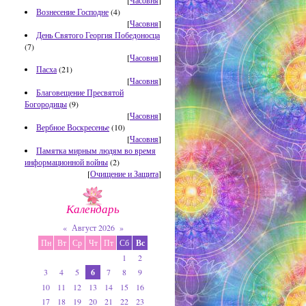
[
Часовня
]
Вознесение Господне
(4)
[
Часовня
]
День Святого Георгия Победоносца
(7)
[
Часовня
]
Пасха
(21)
[
Часовня
]
Благовещение Пресвятой
Богородицы
(9)
[
Часовня
]
Вербное Воскресенье
(10)
[
Часовня
]
Памятка мирным людям во время
информационной войны
(2)
[
Очищение и Защита
]
Календарь
«
Август 2026
»
Пн
Вт
Ср
Чт
Пт
Сб
Вс
1
2
3
4
5
6
7
8
9
10
11
12
13
14
15
16
17
18
19
20
21
22
23